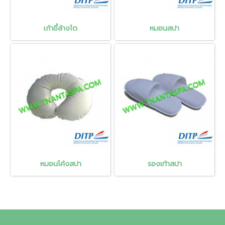
เก้าอี้ล้างไต
หมอนสปา
หมอนโค้งสปา
รองเท้าสปา